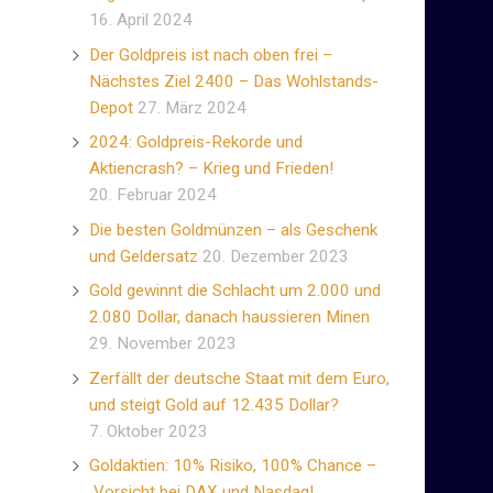
16. April 2024
Der Goldpreis ist nach oben frei –
Nächstes Ziel 2400 – Das Wohlstands-
Depot
27. März 2024
2024: Goldpreis-Rekorde und
Aktiencrash? – Krieg und Frieden!
20. Februar 2024
Die besten Goldmünzen – als Geschenk
und Geldersatz
20. Dezember 2023
Gold gewinnt die Schlacht um 2.000 und
2.080 Dollar, danach haussieren Minen
29. November 2023
Zerfällt der deutsche Staat mit dem Euro,
und steigt Gold auf 12.435 Dollar?
7. Oktober 2023
Goldaktien: 10% Risiko, 100% Chance –
Vorsicht bei DAX und Nasdaq!