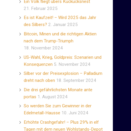
Ein Volk fliegt übers Kuckucksnest
21. Februar 2025
Es ist Kaufzeit! – Wird 2025 das Jahr
des Silbers?
2. Januar 2025
Bitcoin, Minen und die richtigen Aktien
nach dem Trump-Triumph
18. November 2024
US-Wahl, Krieg, Goldpreis: Szenarien und
Konsequenzen
5. November 2024
Silber vor der Preisexplosion – Palladium
dreht nach oben
18. September 2024
Die drei gefährlichsten Monate ante
portas
1. August 2024
So werden Sie zum Gewinner in der
Edelmetall-Hausse
10. Juni 2024
Erhöhte Crashgefahr! – Plus 29% in elf
Tagen mit dem neuen Wohlstands-Depot