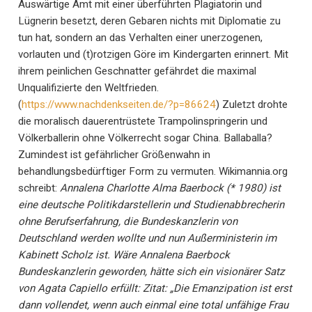
Auswärtige Amt mit einer überführten Plagiatorin und
Lügnerin besetzt, deren Gebaren nichts mit Diplomatie zu
tun hat, sondern an das Verhalten einer unerzogenen,
vorlauten und (t)rotzigen Göre im Kindergarten erinnert. Mit
ihrem peinlichen Geschnatter gefährdet die maximal
Unqualifizierte den Weltfrieden.
(
https://www.nachdenkseiten.de/?p=86624
) Zuletzt drohte
die moralisch dauerentrüstete Trampolinspringerin und
Völkerballerin ohne Völkerrecht sogar China. Ballaballa?
Zumindest ist gefährlicher Größenwahn in
behandlungsbedürftiger Form zu vermuten. Wikimannia.org
schreibt:
Annalena Charlotte Alma Baerbock (* 1980) ist
eine deutsche Politik­darstellerin und Studien­abbrecherin
ohne Berufs­erfahrung, die Bundeskanzlerin von
Deutschland werden wollte und nun Außerministerin im
Kabinett Scholz ist. Wäre Annalena Baerbock
Bundeskanzlerin geworden, hätte sich ein visionärer Satz
von Agata Capiello erfüllt: Zitat: „Die Emanzipation ist erst
dann vollendet, wenn auch einmal eine total unfähige Frau