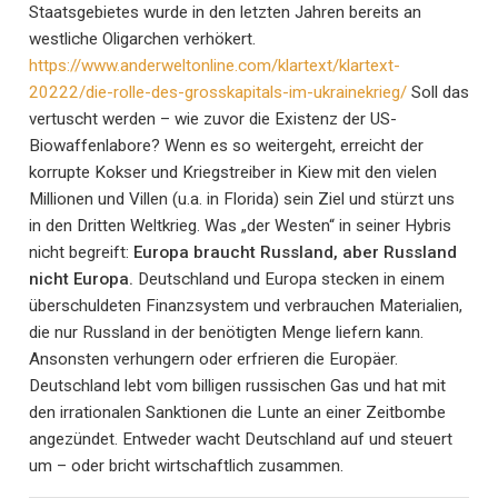
Staatsgebietes wurde in den letzten Jahren bereits an
westliche Oligarchen verhökert.
https://www.anderweltonline.com/klartext/klartext-
20222/die-rolle-des-grosskapitals-im-ukrainekrieg/
Soll das
vertuscht werden – wie zuvor die Existenz der US-
Biowaffenlabore? Wenn es so weitergeht, erreicht der
korrupte Kokser und Kriegstreiber in Kiew mit den vielen
Millionen und Villen (u.a. in Florida) sein Ziel und stürzt uns
in den Dritten Weltkrieg. Was „der Westen“ in seiner Hybris
nicht begreift:
Europa braucht Russland, aber Russland
nicht Europa.
Deutschland und Europa stecken in einem
überschuldeten Finanzsystem und verbrauchen Materialien,
die nur Russland in der benötigten Menge liefern kann.
Ansonsten verhungern oder erfrieren die Europäer.
Deutschland lebt vom billigen russischen Gas und hat mit
den irrationalen Sanktionen die Lunte an einer Zeitbombe
angezündet. Entweder wacht Deutschland auf und steuert
um – oder bricht wirtschaftlich zusammen.