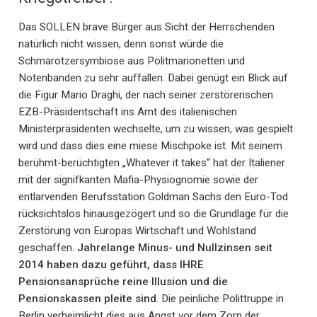
Das SOLLEN brave Bürger aus Sicht der Herrschenden
natürlich nicht wissen, denn sonst würde die
Schmarotzersymbiose aus Politmarionetten und
Notenbanden zu sehr auffallen. Dabei genügt ein Blick auf
die Figur Mario Draghi, der nach seiner zerstörerischen
EZB-Präsidentschaft ins Amt des italienischen
Ministerpräsidenten wechselte, um zu wissen, was gespielt
wird und dass dies eine miese Mischpoke ist. Mit seinem
berühmt-berüchtigten „Whatever it takes“ hat der Italiener
mit der signifkanten Mafia-Physiognomie sowie der
entlarvenden Berufsstation Goldman Sachs den Euro-Tod
rücksichtslos hinausgezögert und so die Grundlage für die
Zerstörung von Europas Wirtschaft und Wohlstand
geschaffen.
Jahrelange Minus- und Nullzinsen seit
2014 haben dazu geführt, dass IHRE
Pensionsansprüche reine Illusion und die
Pensionskassen pleite sind
. Die peinliche Polittruppe in
Berlin verheimlicht dies aus Angst vor dem Zorn der