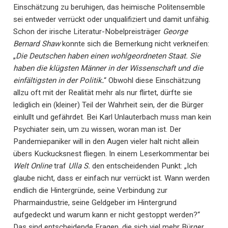
Einschätzung zu beruhigen, das heimische Politensemble
sei entweder verrückt oder unqualifiziert und damit unfähig.
Schon der irische Literatur-Nobelpreisträger
George
Bernard Shaw
konnte sich die Bemerkung nicht verkneifen:
„
Die Deutschen haben einen wohlgeordneten Staat. Sie
haben die klügsten Männer in der Wissenschaft und die
einfältigsten in der Politik
.
“ Obwohl diese Einschätzung
allzu oft mit der Realität mehr als nur flirtet, dürfte sie
lediglich ein (kleiner) Teil der Wahrheit sein, der die Bürger
einlullt und gefährdet. Bei Karl Unlauterbach muss man kein
Psychiater sein, um zu wissen, woran man ist. Der
Pandemiepaniker will in den Augen vieler halt nicht allein
übers Kuckucksnest fliegen. In einem Leserkommentar bei
Welt Online
traf
Ulla S.
den entscheidenden Punkt: „Ich
glaube nicht, dass er einfach nur verrückt ist. Wann werden
endlich die Hintergründe, seine Verbindung zur
Pharmaindustrie, seine Geldgeber im Hintergrund
aufgedeckt und warum kann er nicht gestoppt werden?“
Das sind entscheidende Fragen, die sich viel mehr Bürger