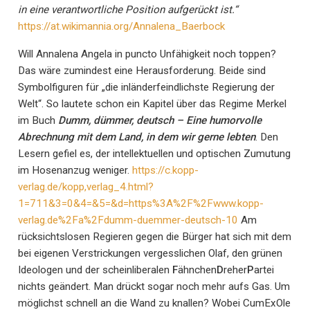
in eine verantwortliche Position aufgerückt ist.“
https://at.wikimannia.org/Annalena_Baerbock
Will Annalena Angela in puncto Unfähigkeit noch toppen?
Das wäre zumindest eine Herausforderung. Beide sind
Symbolfiguren für „die inländerfeindlichste Regierung der
Welt“. So lautete schon ein Kapitel über das Regime Merkel
im Buch
Dumm, dümmer, deutsch – Eine humorvolle
Abrechnung mit dem Land, in dem wir gerne lebten
. Den
Lesern gefiel es, der intellektuellen und optischen Zumutung
im Hosenanzug weniger.
https://c.kopp-
verlag.de/kopp,verlag_4.html?
1=711&3=0&4=&5=&d=https%3A%2F%2Fwww.kopp-
verlag.de%2Fa%2Fdumm-duemmer-deutsch-10
Am
rücksichtslosen Regieren gegen die Bürger hat sich mit dem
bei eigenen Verstrickungen vergesslichen Olaf, den grünen
Ideologen und der scheinliberalen
F
ähnchen
D
reher
P
artei
nichts geändert. Man drückt sogar noch mehr aufs Gas. Um
möglichst schnell an die Wand zu knallen? Wobei CumExOle