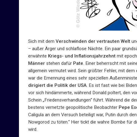
Sich mit dem
Verschwinden der vertrauten Welt
un
– außer Ärger und schlaflose Nächte. Ein paar grunds
erwähnte
Kriegs- und Inflationsjahrzehnt
mit epoch
Männer
stehen dafür
Pate
. Einer beherrscht mit sei
allgemein vermutet wird. Sein größter Fehler, mit dem e
war die Ernennung eines sehr speziellen Außenminist
dirigiert die Politik der USA
. Es ist fast wie bei Bid
vor sich hindämmerte, während Donald poltert, den vo
Schein „Friedensverhandlungen“ führt. Während die deu
bestens vernetzte geopolitische Beobachter
Pepe Es
Caligula an dem Versuch beteiligt war, Putin durch 
Nowgorod zu töten.“ Hier tickt die wahre Bombe für 
wird.