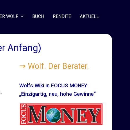
ER WOLF
BUCH
RENDITE
AKTUELL
er Anfang)
⇒
Wolf. Der Berater.
Wolfs Wiki in FOCUS MONEY:
,
„Einzigartig, neu, hohe Gewinne“