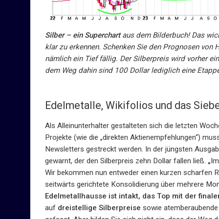
Silber – ein Superchart
aus dem Bilderbuch! Das wic
klar zu erkennen. Schenken Sie den Prognosen von H
nämlich ein Tief fällig. Der Silberpreis wird vorher 
dem Weg dahin sind 100 Dollar lediglich eine Etapp
Edelmetalle, Wikifolios und das Sie
Als Alleinunterhalter gestalteten sich die letzten Wo
Projekte (wie die „direkten Aktienempfehlungen“) muss
Newsletters gestreckt werden. In der jüngsten Ausg
gewarnt, der den Silberpreis zehn Dollar fallen ließ.
„
Im
Wir bekommen nun entweder einen kurzen scharfen Rü
seitwärts gerichtete Konsolidierung über mehrere Monat
Edelmetallhausse ist intakt, das Top mit der final
auf
dreistellige Silberpreise
sowie atemberaubend