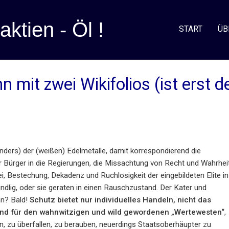
aktien - Öl !
START
ÜB
 mit zwei Wikifolios (ist erst d
nders) der (weißen) Edelmetalle, damit korrespondierend die
 Bürger in die Regierungen, die Missachtung von Recht und Wahrheit
ei, Bestechung, Dekadenz und Ruchlosigkeit der eingebildeten Elite in
ndlig, oder sie geraten in einen Rauschzustand. Der Kater und
n? Bald!
Schutz bietet nur individuelles Handeln, nicht das
 und für den wahnwitzigen und wild gewordenen „Wertewesten“
,
 zu überfallen, zu berauben, neuerdings Staatsoberhäupter zu