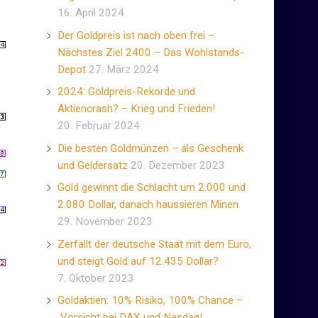
16. April 2024
Der Goldpreis ist nach oben frei –
Nächstes Ziel 2400 – Das Wohlstands-
Depot
27. März 2024
2024: Goldpreis-Rekorde und
Aktiencrash? – Krieg und Frieden!
20. Februar 2024
Die besten Goldmünzen – als Geschenk
und Geldersatz
20. Dezember 2023
Gold gewinnt die Schlacht um 2.000 und
2.080 Dollar, danach haussieren Minen
29. November 2023
Zerfällt der deutsche Staat mit dem Euro,
und steigt Gold auf 12.435 Dollar?
7. Oktober 2023
Goldaktien: 10% Risiko, 100% Chance –
Vorsicht bei DAX und Nasdaq!