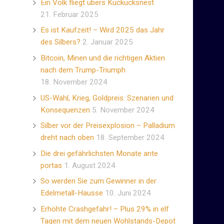
Ein Volk fliegt übers Kuckucksnest
21. Februar 2025
Es ist Kaufzeit! – Wird 2025 das Jahr
des Silbers?
2. Januar 2025
Bitcoin, Minen und die richtigen Aktien
nach dem Trump-Triumph
18. November 2024
US-Wahl, Krieg, Goldpreis: Szenarien und
Konsequenzen
5. November 2024
Silber vor der Preisexplosion – Palladium
.
dreht nach oben
18. September 2024
Die drei gefährlichsten Monate ante
portas
1. August 2024
So werden Sie zum Gewinner in der
Edelmetall-Hausse
10. Juni 2024
Erhöhte Crashgefahr! – Plus 29% in elf
Tagen mit dem neuen Wohlstands-Depot