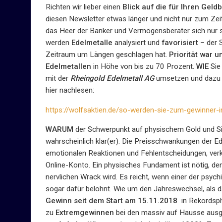
Richten wir lieber einen
Blick auf die für Ihren Gel
diesen Newsletter etwas länger und nicht nur zum Zeit
das Heer der Banker und Vermögensberater sich nur 
werden
Edelmetalle
analysiert und
favorisiert
– der 
Zeitraum um Längen geschlagen hat.
Priorität war 
Edelmetallen
in Höhe von bis zu 70 Prozent.
WIE
Sie
mit der
Rheingold Edelmetall AG
umsetzen und dazu n
hier nachlesen:
https://wolfsaktien.de/so-werden-sie-zum-gewinner-i
WARUM
der Schwerpunkt auf physischem Gold und Sil
wahrscheinlich klar(er). Die Preisschwankungen der E
emotionalen Reaktionen und Fehlentscheidungen, verka
Online-Konto. Ein physisches Fundament ist nötig, 
nervlichen Wrack wird. Es reicht, wenn einer der psy
sogar dafür belohnt. Wie um den Jahreswechsel, als d
Gewinn seit dem Start am 15.11.2018
in Rekordsphä
zu
Extremgewinnen
bei den massiv auf Hausse ausge