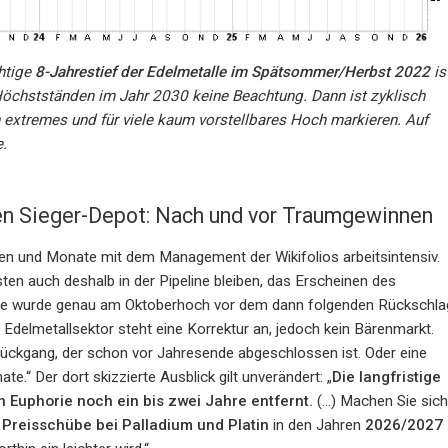
htige
8-Jahrestief der Edelmetalle im Spätsommer/Herbst 2022
is
öchstständen im Jahr 2030 keine Beachtung. Dann ist zyklisch
ein extremes und für viele kaum vorstellbares Hoch markieren. Auf
e.
ben Sieger-Depot: Nach und vor Traumgewinnen
chen und Monate mit dem Management der Wikifolios arbeitsintensiv.
ten auch deshalb in der Pipeline bleiben, das Erscheinen des
abe wurde genau am Oktoberhoch vor dem dann folgenden Rückschla
 Edelmetallsektor steht eine Korrektur an, jedoch kein Bärenmarkt.
ckgang, der schon vor Jahresende abgeschlossen ist. Oder eine
e.“ Der dort skizzierte Ausblick gilt unverändert: „
Die langfristige
en Euphorie noch ein bis zwei Jahre entfernt.
(…) Machen Sie sich
e
Preisschübe bei Palladium und Platin
in den Jahren
2026/2027