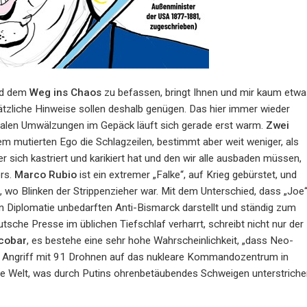
d dem
Weg ins Chaos
zu befassen, bringt Ihnen und mir kaum etw
ätzliche Hinweise sollen deshalb genügen. Das hier immer wieder
alen Umwälzungen im Gepäck läuft sich gerade erst warm.
Zwei
nem mutierten Ego die Schlagzeilen, bestimmt aber weit weniger, als
r sich kastriert und karikiert hat und den wir alle ausbaden müssen,
ers.
Marco Rubio
ist ein extremer „Falke“, auf Krieg gebürstet, und
en, wo Blinken der Strippenzieher war. Mit dem Unterschied, dass „Joe
n Diplomatie unbedarften Anti-Bismarck darstellt und ständig zum
tsche Presse im üblichen Tiefschlaf verharrt, schreibt nicht nur der
cobar
, es bestehe eine sehr hohe Wahrscheinlichkeit, „dass Neo-
den Angriff mit 91 Drohnen auf das nukleare Kommandozentrum in
die Welt, was durch Putins ohrenbetäubendes Schweigen unterstrich