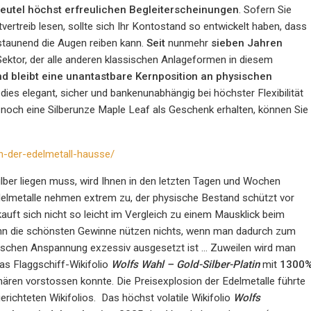
dbeutel höchst erfreulichen Begleiterscheinungen
. Sofern Sie
vertreib lesen, sollte sich Ihr Kontostand so entwickelt haben, dass
staunend die Augen reiben kann.
Seit
nunmehr
sieben Jahren
Sektor, der alle anderen klassischen Anlageformen in diesem
und bleibt eine unantastbare Kernposition an physischen
 dies elegant, sicher und bankenunabhängig bei höchster Flexibilität
och eine Silberunze Maple Leaf als Geschenk erhalten, können Sie
n-der-edelmetall-hausse/
ber liegen muss, wird Ihnen in den letzten Tagen und Wochen
delmetalle nehmen extrem zu, der physische Bestand schützt vor
uft sich nicht so leicht im Vergleich zu einem Mausklick beim
denn die schönsten Gewinne nützen nichts, wenn man dadurch zum
chischen Anspannung exzessiv ausgesetzt ist … Zuweilen wird man
as Flaggschiff-Wikifolio
Wolfs Wahl – Gold-Silber-Platin
mit
1300
ren vorstossen konnte. Die Preisexplosion der Edelmetalle führte
richteten Wikifolios. Das höchst volatile Wikifolio
Wolfs