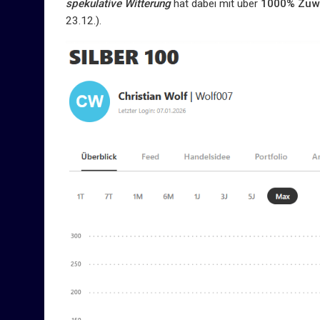
spekulative Witterung
hat dabei mit über
1000% Zuwa
23.12.).