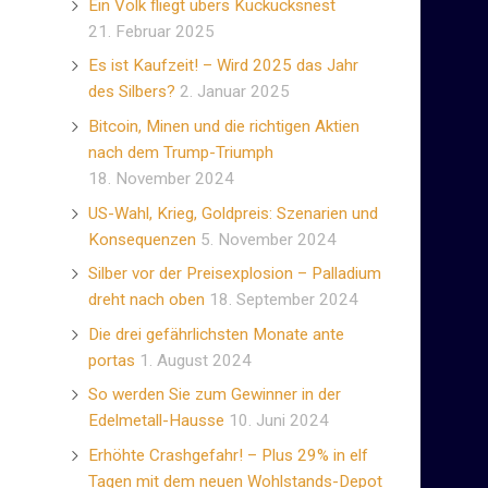
Ein Volk fliegt übers Kuckucksnest
21. Februar 2025
Es ist Kaufzeit! – Wird 2025 das Jahr
des Silbers?
2. Januar 2025
Bitcoin, Minen und die richtigen Aktien
nach dem Trump-Triumph
18. November 2024
US-Wahl, Krieg, Goldpreis: Szenarien und
Konsequenzen
5. November 2024
Silber vor der Preisexplosion – Palladium
dreht nach oben
18. September 2024
Die drei gefährlichsten Monate ante
portas
1. August 2024
So werden Sie zum Gewinner in der
Edelmetall-Hausse
10. Juni 2024
Erhöhte Crashgefahr! – Plus 29% in elf
Tagen mit dem neuen Wohlstands-Depot