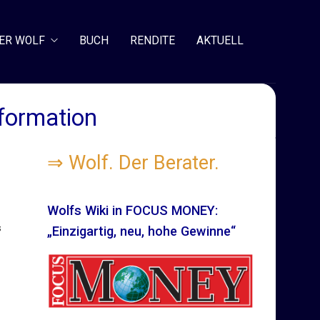
ER WOLF
BUCH
RENDITE
AKTUELL
nformation
⇒
Wolf. Der Berater.
Wolfs Wiki in FOCUS MONEY:
s
„Einzigartig, neu, hohe Gewinne“