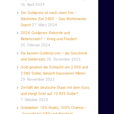
16. April 2024
Der Goldpreis ist nach oben frei –
Nächstes Ziel 2400 – Das Wohlstands-
Depot
27. März 2024
2024: Goldpreis-Rekorde und
Aktiencrash? – Krieg und Frieden!
20. Februar 2024
Die besten Goldmünzen – als Geschenk
und Geldersatz
20. Dezember 2023
Gold gewinnt die Schlacht um 2.000 und
2.080 Dollar, danach haussieren Minen
29. November 2023
Zerfällt der deutsche Staat mit dem Euro,
und steigt Gold auf 12.435 Dollar?
7. Oktober 2023
Goldaktien: 10% Risiko, 100% Chance –
Vorsicht bei DAX und Nasdaq!