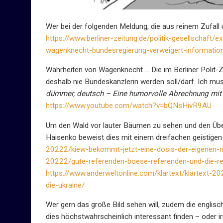
Wer bei der folgenden Meldung, die aus reinem Zufall u
https://www.berliner-zeitung.de/politik-gesellschaft/e
wagenknecht-bundesregierung-verweigert-information
Wahrheiten von Wagenknecht … Die im Berliner Polit-Z
deshalb nie Bundeskanzlerin werden soll/darf. Ich mus
dümmer, deutsch – Eine humorvolle Abrechnung mit 
https://www.youtube.com/watch?v=bQNsHivR9AU
Um den Wald vor lauter Bäumen zu sehen und den Überbl
Haisenko beweist dies mit einem dreifachen geistige
20222/kiew-bekommt-jetzt-eine-dosis-der-eigenen-m
20222/gute-referenden-boese-referenden-und-die-re
https://www.anderweltonline.com/klartext/klartext-
die-ukraine/
Wer gern das große Bild sehen will, zudem die engli
dies höchstwahrscheinlich interessant finden – oder irr