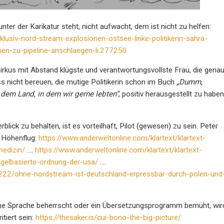
nter der Karikatur steht, nicht aufwacht, dem ist nicht zu helfen:
xklusiv-nord-stream-explosionen-ostsee-linke-politikerin-sahra-
en-zu-pipeline-anschlaegen-li.277250
irkus mit Abstand klügste und verantwortungsvollste Frau, die gena
s nicht bereuen, die mutige Politikerin schon im Buch
„Dumm,
dem Land, in dem wir gerne lebten“
, positiv herausgestellt zu haben
ick zu behalten, ist es vorteilhaft, Pilot (gewesen) zu sein. Peter
n Höhenflug:
https://www.anderweltonline.com/klartext/klartext-
edizin/
….
https://www.anderweltonline.com/klartext/klartext-
gelbasierte-ordnung-der-usa/
….
20222/ohne-nordstream-ist-deutschland-erpressbar-durch-polen-und
sche Sprache beherrscht oder ein Übersetzungsprogramm bemüht, wir
itiert sein:
https://thesaker.is/cui-bono-the-big-picture/