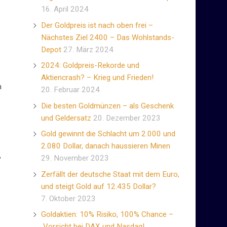
16. April 2024
Der Goldpreis ist nach oben frei –
Nächstes Ziel 2400 – Das Wohlstands-
Depot
27. März 2024
2024: Goldpreis-Rekorde und
Aktiencrash? – Krieg und Frieden!
n
20. Februar 2024
Die besten Goldmünzen – als Geschenk
und Geldersatz
20. Dezember 2023
Gold gewinnt die Schlacht um 2.000 und
2.080 Dollar, danach haussieren Minen
,
29. November 2023
Zerfällt der deutsche Staat mit dem Euro,
und steigt Gold auf 12.435 Dollar?
7. Oktober 2023
Goldaktien: 10% Risiko, 100% Chance –
Vorsicht bei DAX und Nasdaq!