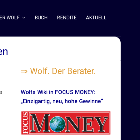
ER WOLF
BUCH
RENDITE
AKTUELL
en
⇒
Wolf. Der Berater.
Wolfs Wiki in FOCUS MONEY:
us
„Einzigartig, neu, hohe Gewinne“