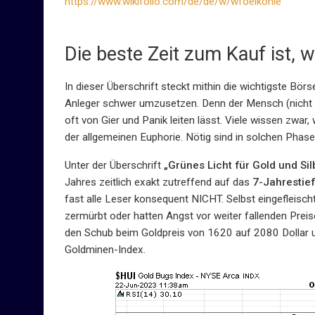
https://www.wikifolio.com/de/de/w/wfoelkohle
Die beste Zeit zum Kauf ist,
In dieser Überschrift steckt mithin die wichtigste Börse
Anleger schwer umzusetzen. Denn der Mensch (nicht z
oft von Gier und Panik leiten lässt. Viele wissen zwar,
der allgemeinen Euphorie. Nötig sind in solchen Pha
Unter der Überschrift
„Grünes Licht für Gold und Si
Jahres zeitlich exakt zutreffend auf das
7-Jahrestief
fast alle Leser konsequent NICHT. Selbst eingefleischt
zermürbt oder hatten Angst vor weiter fallenden Preise
den Schub beim Goldpreis von 1620 auf 2080 Dollar u
Goldminen-Index.