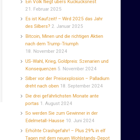
Ein Volk fliegt übers Kuckucksnest
21. Februar 2025
Es ist Kaufzeit! – Wird 2025 das Jahr
des Silbers?
2. Januar 2025
Bitcoin, Minen und die richtigen Aktien
nach dem Trump-Triumph
18. November 2024
US-Wahl, Krieg, Goldpreis: Szenarien und
Konsequenzen
5. November 2024
Silber vor der Preisexplosion – Palladium
dreht nach oben
18. September 2024
Die drei gefährlichsten Monate ante
portas
1. August 2024
So werden Sie zum Gewinner in der
Edelmetall-Hausse
10. Juni 2024
Erhöhte Crashgefahr! – Plus 29% in elf
Tagen mit dem neuen Wohlstands-Depot