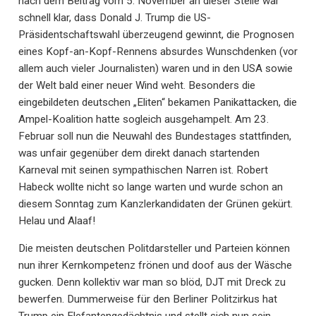
nach dem Beitrag vom 5. November an dieser Stelle war
schnell klar, dass Donald J. Trump die US-
Präsidentschaftswahl überzeugend gewinnt, die Prognosen
eines Kopf-an-Kopf-Rennens absurdes Wunschdenken (vor
allem auch vieler Journalisten) waren und in den USA sowie
der Welt bald einer neuer Wind weht. Besonders die
eingebildeten deutschen „Eliten“ bekamen Panikattacken, die
Ampel-Koalition hatte sogleich ausgehampelt. Am 23.
Februar soll nun die Neuwahl des Bundestages stattfinden,
was unfair gegenüber dem direkt danach startenden
Karneval mit seinen sympathischen Narren ist. Robert
Habeck wollte nicht so lange warten und wurde schon an
diesem Sonntag zum Kanzlerkandidaten der Grünen gekürt.
Helau und Alaaf!
Die meisten deutschen Politdarsteller und Parteien können
nun ihrer Kernkompetenz frönen und doof aus der Wäsche
gucken. Denn kollektiv war man so blöd, DJT mit Dreck zu
bewerfen. Dummerweise für den Berliner Politzirkus hat