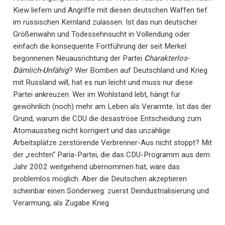
Kiew liefern und Angriffe mit diesen deutschen Waffen tief
im russischen Kernland zulassen. Ist das nun deutscher
Größenwahn und Todessehnsucht in Vollendung oder
einfach die konsequente Fortführung der seit Merkel
begonnenen Neuausrichtung der Partei
C
harakterlos-
D
ämlich-
U
nfähig
? Wer Bomben auf Deutschland und Krieg
mit Russland will, hat es nun leicht und muss nur diese
Partei ankreuzen. Wer im Wohlstand lebt, hängt für
gewöhnlich (noch) mehr am Leben als Verarmte. Ist das der
Grund, warum die CDU die desaströse Entscheidung zum
Atomausstieg nicht korrigiert und das unzählige
Arbeitsplätze zerstörende Verbrenner-Aus nicht stoppt? Mit
der „rechten“ Paria-Partei, die das CDU-Programm aus dem
Jahr 2002 weitgehend übernommen hat, wäre das
problemlos möglich. Aber die Deutschen akzeptieren
scheinbar einen Sonderweg: zuerst Deindustrialisierung und
Verarmung, als Zugabe Krieg.