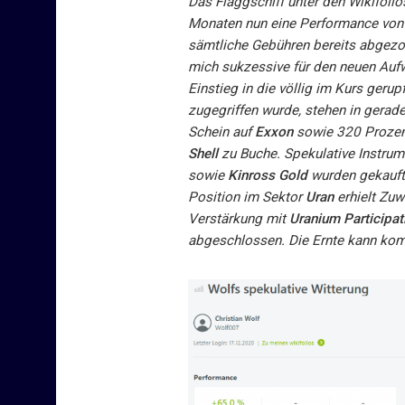
Das Flaggschiff unter den Wikifolio
Monaten nun eine Performance von 
sämtliche Gebühren bereits abgezo
mich sukzessive für den neuen Auf
Einstieg in die völlig im Kurs gerup
zugegriffen wurde, stehen in gera
Schein auf
Exxon
sowie 320 Prozen
Shell
zu Buche. Spekulative Instrum
sowie
Kinross Gold
wurden gekauft,
Position im Sektor
Uran
erhielt Zu
Verstärkung mit
Uranium Participat
abgeschlossen. Die Ernte kann ko