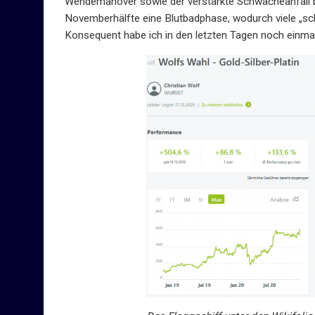
Wendemanöver sowie der verstärkte Schwächeanfall be
Novemberhälfte eine Blutbadphase, wodurch viele „sc
Konsequent habe ich in den letzten Tagen noch einmal 