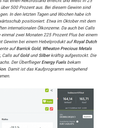
s hat einen Rekordstand erreicht und weist in 25
über 500 Prozent aus. Bei diesem Gewinn sind
gen. In den letzten Tagen und Wochen habe ich
wärtsschub positioniert. Etwa im Oktober mit dem
ften internationalen Ölkonzerne. Da auch bei Calls
de einmal zwei Monaten 225 Prozent Plus bei einem
t Gewinn bei einem Hebelprodukt auf
Royal Dutch
ente auf
Barrick Gold
,
Wheaton Precious Metals
 Calls auf
Gold
und
Silber
kräftig aufgestockt. Die
wachs. Der Überflieger
Energy Fuels
bekam
ion
. Damit ist das Kaufprogramm weitgehend
mmen.