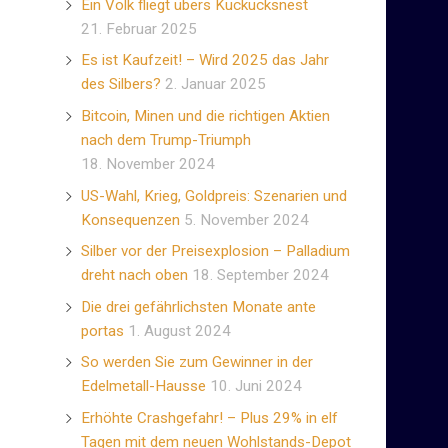
Ein Volk fliegt übers Kuckucksnest
21. Februar 2025
Es ist Kaufzeit! – Wird 2025 das Jahr
des Silbers?
2. Januar 2025
Bitcoin, Minen und die richtigen Aktien
nach dem Trump-Triumph
18. November 2024
US-Wahl, Krieg, Goldpreis: Szenarien und
Konsequenzen
5. November 2024
Silber vor der Preisexplosion – Palladium
dreht nach oben
18. September 2024
Die drei gefährlichsten Monate ante
portas
1. August 2024
So werden Sie zum Gewinner in der
Edelmetall-Hausse
10. Juni 2024
Erhöhte Crashgefahr! – Plus 29% in elf
Tagen mit dem neuen Wohlstands-Depot