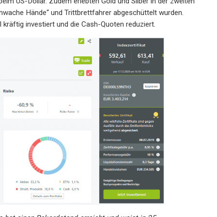
im US-Dollar. Zudem erlebten Gold und Silber in der zweiten
hwache Hände“ und Trittbrettfahrer abgeschüttelt wurden.
kräftig investiert und die Cash-Quoten reduziert.