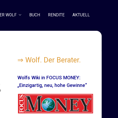
ER WOLF
BUCH
RENDITE
AKTUELL
⇒
Wolf. Der Berater.
Wolfs Wiki in FOCUS MONEY:
n
„Einzigartig, neu, hohe Gewinne“
e