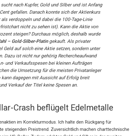
 sucht nach Kupfer, Gold und Silber und ist Anfang
ent gefallen. Danach konnte sich der Aktienkurs
 als verdoppeln und dabei die 100-Tage-Linie
istchart nicht zu sehen ist). Kann die Aktie von
rozent steigen? Durchaus möglich, deshalb wurde
ahl – Gold-Silber-Platin
gekauft. Als privater
el Geld auf solch eine Aktie setzen, sondern unter
en. Dazu ist nicht nur gehörig Rechercheaufwand
 An- und Verkaufsspesen bei kleinen Aufträgen
hen die Umsetzung für die meisten Privatanleger
o kann dagegen mit Aussicht auf Erfolg breit
 und Verkauf der Titel keine Spesen an.
llar-Crash beflügelt Edelmetalle
enaktien im Korrekturmodus. Ich halte den Rückgang für
e steigenden Preistrend. Zuversichtlich machen charttechnische