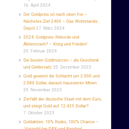
16. April 2024
Der Goldpreis ist nach oben frei –
Nächstes Ziel 2400 – Das Wohlstands-
Depot
27. März 2024
2024: Goldpreis-Rekorde und
Aktiencrash? – Krieg und Frieden!
20. Februar 2024
Die besten Goldmünzen – als Geschenk
und Geldersatz
20. Dezember 2023
Gold gewinnt die Schlacht um 2.000 und
2.080 Dollar, danach haussieren Minen
29. November 2023
Zerfällt der deutsche Staat mit dem Euro,
und steigt Gold auf 12.435 Dollar?
7. Oktober 2023
Goldaktien: 10% Risiko, 100% Chance –
Vorsicht bei DAX und Nasdaq!