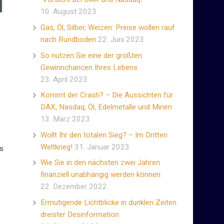
10. August 2023
Gas, Öl, Silber, Weizen: Preise wollen rauf
nach Rundboden
22. Juni 2023
So nutzen Sie eine der größten
Gewinnchancen Ihres Lebens
23. April 2023
Kommt der Crash? – Die Aussichten für
DAX, Nasdaq, Öl, Edelmetalle und Minen
13. März 2023
Wollt Ihr den totalen Sieg? – Im Dritten
Weltkrieg!
31. Januar 2023
ts
Wie Sie in den nächsten zwei Jahren
finanziell unabhängig werden können
22. Dezember 2022
Ermutigende Lichtblicke in dunklen Zeiten
dreister Desinformation