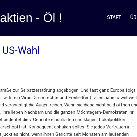
aktien - Öl !
START
ÜB
r US-Wahl
straße zur Selbstzerstörung abgebogen. Und fast ganz Europa folgt
 wirkt ein Virus. Grundrechte und Freiheit(en) fallen nahezu weltweit
d verängstigt die Augen reiben. Wenn sie diese nicht bald öffnen un
Sie, Ihre lieben Nachbarn und die ganzen Möchtegern-Demokraten ihr
bedeutet dies: Gerichte einschalten und klagen, Lokalpolitiker
erschöpft ist. Konsequent abhaken sollten Sie jedes Vertrauen in –
ie juckt es nicht, wenn ihnen Gerichte seit Monaten am laufenden