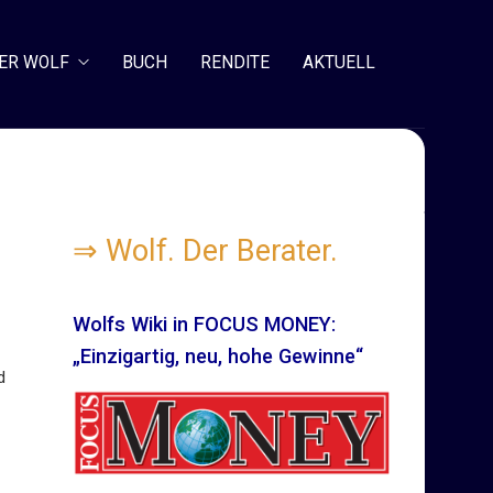
ER WOLF
BUCH
RENDITE
AKTUELL
⇒
Wolf. Der Berater.
Wolfs Wiki in FOCUS MONEY:
„Einzigartig, neu, hohe Gewinne“
d