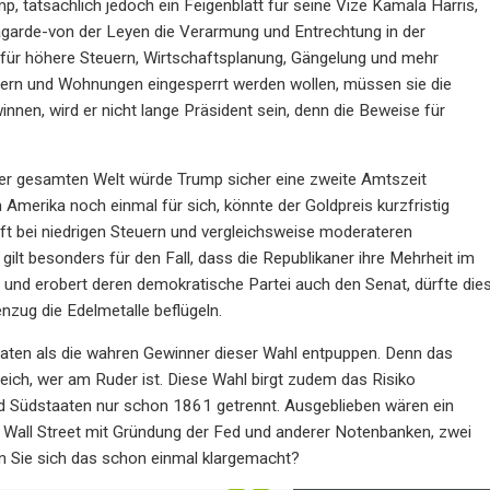
mp, tatsächlich jedoch ein Feigenblatt für seine Vize Kamala Harris,
garde-von der Leyen die Verarmung und Entrechtung in der
n für höhere Steuern, Wirtschaftsplanung, Gängelung und mehr
sern und Wohnungen eingesperrt werden wollen, müssen sie die
nnen, wird er nicht lange Präsident sein, denn die Beweise für
der gesamten Welt würde Trump sicher eine zweite Amtszeit
merika noch einmal für sich, könnte der Goldpreis kurzfristig
aft bei niedrigen Steuern und vergleichsweise moderateren
 gilt besonders für den Fall, dass die Republikaner ihre Mehrheit im
 und erobert deren demokratische Partei auch den Senat, dürfte die
nzug die Edelmetalle beflügeln.
naten als die wahren Gewinner dieser Wahl entpuppen. Denn das
ich, wer am Ruder ist. Diese Wahl birgt zudem das Risiko
nd Südstaaten nur schon 1861 getrennt. Ausgeblieben wären ein
 Wall Street mit Gründung der Fed und anderer Notenbanken, zwei
en Sie sich das schon einmal klargemacht?