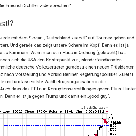
ie Friedrich Schiller widersprechen?
st!?
ei würde mit dem Slogan „Deutschland zuerst!“ auf Tournee gehen und
tiert. Und gerade das zeigt unsere Schere im Kopf. Denn es ist ja
lie zu kümmern. Wenn man sein Haus in Ordnung (gebracht) hat,
önnen sich die USA den Kontrapunkt zur „inländerfeindlichsten
kömmliche deutsche Volkszertreter geradezu einen neuen Präsidenten
z nach Vorstellung und Vorbild Berliner Regierungspolitiker. Zuletzt
hste und umfassendste Wahlbetrugsorganisation in der
 Auch dass das FBI nun Korruptionsermittlungen gegen Filius Hunter
 Denn er ist ja gegen Trump und damit ein „good guy“.