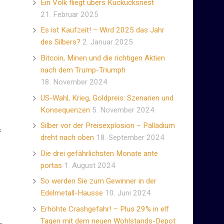
Ein Volk fliegt übers Kuckucksnest
21. Februar 2025
Es ist Kaufzeit! – Wird 2025 das Jahr
des Silbers?
2. Januar 2025
Bitcoin, Minen und die richtigen Aktien
nach dem Trump-Triumph
18. November 2024
US-Wahl, Krieg, Goldpreis: Szenarien und
Konsequenzen
5. November 2024
Silber vor der Preisexplosion – Palladium
s
dreht nach oben
18. September 2024
Die drei gefährlichsten Monate ante
portas
1. August 2024
So werden Sie zum Gewinner in der
Edelmetall-Hausse
10. Juni 2024
Erhöhte Crashgefahr! – Plus 29% in elf
Tagen mit dem neuen Wohlstands-Depot