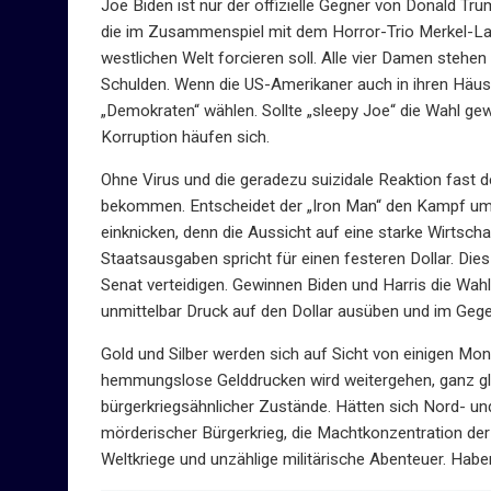
Joe Biden ist nur der offizielle Gegner von Donald Tru
die im Zusammenspiel mit dem Horror-Trio Merkel-La
westlichen Welt forcieren soll. Alle vier Damen stehe
Schulden. Wenn die US-Amerikaner auch in ihren Häu
„Demokraten“ wählen. Sollte „sleepy Joe“ die Wahl gewi
Korruption häufen sich.
Ohne Virus und die geradezu suizidale Reaktion fast 
bekommen. Entscheidet der „Iron Man“ den Kampf um A
einknicken, denn die Aussicht auf eine starke Wirtsch
Staatsausgaben spricht für einen festeren Dollar. Dies
Senat verteidigen. Gewinnen Biden und Harris die Wahl
unmittelbar Druck auf den Dollar ausüben und im Gege
Gold und Silber werden sich auf Sicht von einigen Mo
hemmungslose Gelddrucken wird weitergehen, ganz gle
bürgerkriegsähnlicher Zustände. Hätten sich Nord- u
mörderischer Bürgerkrieg, die Machtkonzentration der
Weltkriege und unzählige militärische Abenteuer. Hab