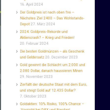
16. April 2024
Der Goldpreis ist nach oben frei –
Nächstes Ziel 2400 – Das Wohlstands-
Depot
27. März 2024
2024: Goldpreis-Rekorde und
Aktiencrash? – Krieg und Frieden!
20. Februar 2024
Die besten Goldmünzen – als Geschenk
und Geldersatz
20. Dezember 2023
Gold gewinnt die Schlacht um 2.000 und
2.080 Dollar, danach haussieren Minen
29. November 2023
Zerfällt der deutsche Staat mit dem Euro,
und steigt Gold auf 12.435 Dollar?
7. Oktober 2023
Goldaktien: 10% Risiko, 100% Chance –
Vorsicht bei DAX und Nasdaq!