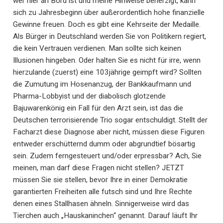
wer hier an Bord ist und meine Hinweise beherzigt, kann
sich zu Jahresbeginn über außerordentlich hohe finanzielle
Gewinne freuen. Doch es gibt eine Kehrseite der Medaille.
Als Bürger in Deutschland werden Sie von Politikern regiert,
die kein Vertrauen verdienen. Man sollte sich keinen
Illusionen hingeben. Oder halten Sie es nicht für irre, wenn
hierzulande (zuerst) eine 103jährige geimpft wird? Sollten
die Zumutung im Hosenanzug, der Bankkaufmann und
Pharma-Lobbyist und der diabolisch glotzende
Bajuwarenkönig ein Fall für den Arzt sein, ist das die
Deutschen terrorisierende Trio sogar entschuldigt. Stellt der
Facharzt diese Diagnose aber nicht, müssen diese Figuren
entweder erschütternd dumm oder abgrundtief bösartig
sein. Zudem ferngesteuert und/oder erpressbar? Ach, Sie
meinen, man darf diese Fragen nicht stellen? JETZT
müssen Sie sie stellen, bevor Ihre in einer Demokratie
garantierten Freiheiten alle futsch sind und Ihre Rechte
denen eines Stallhasen ähneln. Sinnigerweise wird das
Tierchen auch „Hauskaninchen“ genannt. Darauf läuft Ihr