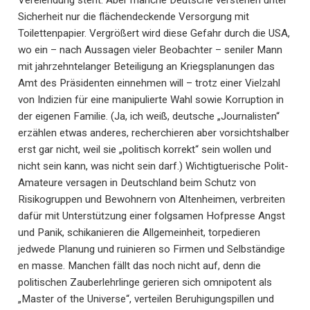
Verelendung steht. Aber manche Deutsche verstehen unter
Sicherheit nur die flächendeckende Versorgung mit
Toilettenpapier. Vergrößert wird diese Gefahr durch die USA,
wo ein – nach Aussagen vieler Beobachter – seniler Mann
mit jahrzehntelanger Beteiligung an Kriegsplanungen das
Amt des Präsidenten einnehmen will – trotz einer Vielzahl
von Indizien für eine manipulierte Wahl sowie Korruption in
der eigenen Familie. (Ja, ich weiß, deutsche „Journalisten“
erzählen etwas anderes, recherchieren aber vorsichtshalber
erst gar nicht, weil sie „politisch korrekt“ sein wollen und
nicht sein kann, was nicht sein darf.) Wichtigtuerische Polit-
Amateure versagen in Deutschland beim Schutz von
Risikogruppen und Bewohnern von Altenheimen, verbreiten
dafür mit Unterstützung einer folgsamen Hofpresse Angst
und Panik, schikanieren die Allgemeinheit, torpedieren
jedwede Planung und ruinieren so Firmen und Selbständige
en masse. Manchen fällt das noch nicht auf, denn die
politischen Zauberlehrlinge gerieren sich omnipotent als
„Master of the Universe“, verteilen Beruhigungspillen und