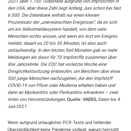
2021 über 1.750 Todesfälle aufgrund von Impfstoffen in
den USA, aber diese Zahl liegt Anfang Juni schon bei fast
6.000. Die Datenbank enthält nur einen kleinen
Prozentsatz der „unerwünschten Ereignisse“, da es sich
um ein Selbstmeldesystem handelt, von dem viele
Menschen nichts wissen, und wenn ein Arzt ein Ereignis
meldet, dauert es 20 bis 30 Minuten, ist also auch
zeitaufwendig. In den letzten fünf Monaten gab es mehr
Meldungen als davor für 70 Impfstoffe zusammen über
drei Jahrzehnte. Die CDC hat vorletzte Woche eine
Dringlichkeitssitzung einberufen, um Berichten über etwa
500 junge Menschen nachzugehen, die den Impfstoff
COVID-19 von Pfizer oder Moderna erhalten haben und
dann an Myokarditis oder Perikarditis erkrankten – zwei
Arten von Herzentzündungen.
Quelle: VAERS
, Daten bis 4.
Juni.2021
Wenn aufgrund untauglicher PCR-Tests und fehlender
Übersterblichkeit keine Pandemie vorliegt, warum herrscht