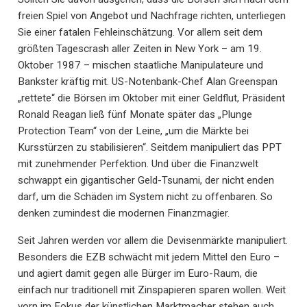
freien Spiel von Angebot und Nachfrage richten, unterliegen
Sie einer fatalen Fehleinschätzung. Vor allem seit dem
größten Tagescrash aller Zeiten in New York – am 19.
Oktober 1987 – mischen staatliche Manipulateure und
Bankster kräftig mit. US-Notenbank-Chef Alan Greenspan
„rettete“ die Börsen im Oktober mit einer Geldflut, Präsident
Ronald Reagan ließ fünf Monate später das „Plunge
Protection Team“ von der Leine, „um die Märkte bei
Kursstürzen zu stabilisieren“. Seitdem manipuliert das PPT
mit zunehmender Perfektion. Und über die Finanzwelt
schwappt ein gigantischer Geld-Tsunami, der nicht enden
darf, um die Schäden im System nicht zu offenbaren. So
denken zumindest die modernen Finanzmagier.
Seit Jahren werden vor allem die Devisenmärkte manipuliert.
Besonders die EZB schwächt mit jedem Mittel den Euro –
und agiert damit gegen alle Bürger im Euro-Raum, die
einfach nur traditionell mit Zinspapieren sparen wollen. Weit
vorn im Fokus der künstlichen Marktmacher stehen auch