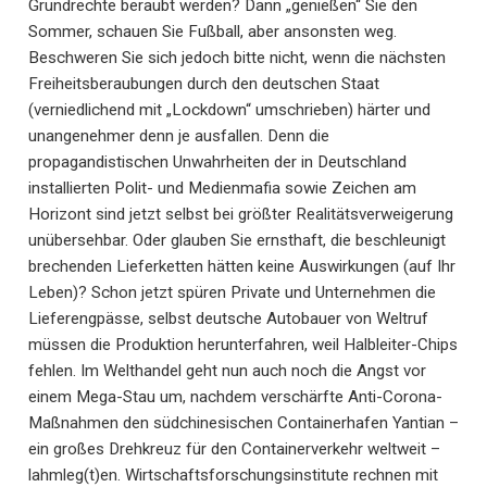
Grundrechte beraubt werden? Dann „genießen“ Sie den
Sommer, schauen Sie Fußball, aber ansonsten weg.
Beschweren Sie sich jedoch bitte nicht, wenn die nächsten
Freiheitsberaubungen durch den deutschen Staat
(verniedlichend mit „Lockdown“ umschrieben) härter und
unangenehmer denn je ausfallen. Denn die
propagandistischen Unwahrheiten der in Deutschland
installierten Polit- und Medienmafia sowie Zeichen am
Horizont sind jetzt selbst bei größter Realitätsverweigerung
unübersehbar. Oder glauben Sie ernsthaft, die beschleunigt
brechenden Lieferketten hätten keine Auswirkungen (auf Ihr
Leben)? Schon jetzt spüren Private und Unternehmen die
Lieferengpässe, selbst deutsche Autobauer von Weltruf
müssen die Produktion herunterfahren, weil Halbleiter-Chips
fehlen. Im Welthandel geht nun auch noch die Angst vor
einem Mega-Stau um, nachdem verschärfte Anti-Corona-
Maßnahmen den südchinesischen Containerhafen Yantian –
ein großes Drehkreuz für den Containerverkehr weltweit –
lahmleg(t)en. Wirtschaftsforschungsinstitute rechnen mit