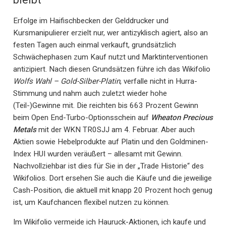
Erfolge im Haifischbecken der Gelddrucker und
Kursmanipulierer erzielt nur, wer antizyklisch agiert, also an
festen Tagen auch einmal verkauft, grundsätzlich
Schwächephasen zum Kauf nutzt und Marktinterventionen
antizipiert. Nach diesen Grundsätzen führe ich das Wikifolio
Wolfs Wahl – Gold-Silber-Platin
, verfalle nicht in Hurra-
Stimmung und nahm auch zuletzt wieder hohe
(Teil-)Gewinne mit. Die reichten bis 663 Prozent Gewinn
beim Open End-Turbo-Optionsschein auf
Wheaton Precious
Metals
mit der WKN TR0SJJ am 4. Februar. Aber auch
Aktien sowie Hebelprodukte auf Platin und den Goldminen-
Index HUI wurden veräußert – allesamt mit Gewinn.
Nachvollziehbar ist dies für Sie in der „Trade Historie“ des
Wikifolios. Dort ersehen Sie auch die Käufe und die jeweilige
Cash-Position, die aktuell mit knapp 20 Prozent hoch genug
ist, um Kaufchancen flexibel nutzen zu können.
Im Wikifolio vermeide ich Hauruck-Aktionen, ich kaufe und