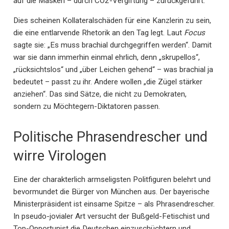
auf die Masken – durch CO2-Vergiftung – zurückgeführt.
Dies scheinen Kollateralschäden für eine Kanzlerin zu sein,
die eine entlarvende Rhetorik an den Tag legt. Laut
Focus
sagte sie: „Es muss brachial durchgegriffen werden“. Damit
war sie dann immerhin einmal ehrlich, denn „skrupellos“,
„rücksichtslos“ und „über Leichen gehend“ – was brachial ja
bedeutet – passt zu ihr. Andere wollen „die Zügel stärker
anziehen“. Das sind Sätze, die nicht zu Demokraten,
sondern zu Möchtegern-Diktatoren passen.
Politische Phrasendrescher und
wirre Virologen
Eine der charakterlich armseligsten Politfiguren belehrt und
bevormundet die Bürger von München aus. Der bayerische
Ministerpräsident ist einsame Spitze – als Phrasendrescher.
In pseudo-jovialer Art versucht der Bußgeld-Fetischist und
Top-Opportunist die Deutschen einzuschüchtern und