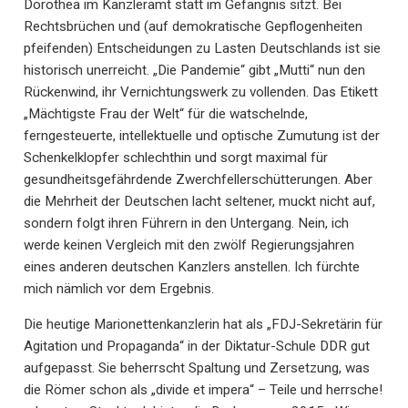
Dorothea im Kanzleramt statt im Gefängnis sitzt. Bei
Rechtsbrüchen und (auf demokratische Gepflogenheiten
pfeifenden) Entscheidungen zu Lasten Deutschlands ist sie
historisch unerreicht. „Die Pandemie“ gibt „Mutti“ nun den
Rückenwind, ihr Vernichtungswerk zu vollenden. Das Etikett
„Mächtigste Frau der Welt“ für die watschelnde,
ferngesteuerte, intellektuelle und optische Zumutung ist der
Schenkelklopfer schlechthin und sorgt maximal für
gesundheitsgefährdende Zwerchfellerschütterungen. Aber
die Mehrheit der Deutschen lacht seltener, muckt nicht auf,
sondern folgt ihren Führern in den Untergang. Nein, ich
werde keinen Vergleich mit den zwölf Regierungsjahren
eines anderen deutschen Kanzlers anstellen. Ich fürchte
mich nämlich vor dem Ergebnis.
Die heutige Marionettenkanzlerin hat als „FDJ-Sekretärin für
Agitation und Propaganda“ in der Diktatur-Schule DDR gut
aufgepasst. Sie beherrscht Spaltung und Zersetzung, was
die Römer schon als „divide et impera“ – Teile und herrsche!