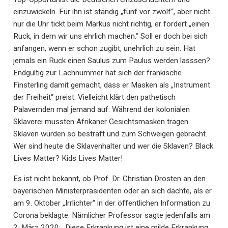
einzuwickeln. Für ihn ist ständig „fünf vor zwölf“, aber nicht
nur die Uhr tickt beim Markus nicht richtig, er fordert „einen
Ruck, in dem wir uns ehrlich machen.“ Soll er doch bei sich
anfangen, wenn er schon zugibt, unehrlich zu sein. Hat
jemals ein Ruck einen Saulus zum Paulus werden lasssen?
Endgültig zur Lachnummer hat sich der fränkische
Finsterling damit gemacht, dass er Masken als „Instrument
der Freiheit“ preist. Vielleicht klärt den pathetisch
Palavernden mal jemand auf: Während der kolonialen
Sklaverei mussten Afrikaner Gesichtsmasken tragen.
Sklaven wurden so bestraft und zum Schweigen gebracht.
Wer sind heute die Sklavenhalter und wer die Sklaven? Black
Lives Matter? Kids Lives Matter!
Es ist nicht bekannt, ob Prof. Dr. Christian Drosten an den
bayerischen Ministerpräsidenten oder an sich dachte, als er
am 9. Oktober „Irrlichter“ in der öffentlichen Information zu
Corona beklagte. Nämlicher Professor sagte jedenfalls am
2. März 2020: „Diese Erkrankung ist eine milde Erkrankung.