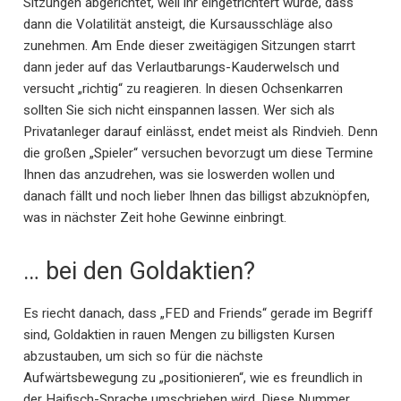
Sitzungen abgerichtet, weil ihr eingetrichtert wurde, dass
dann die Volatilität ansteigt, die Kursausschläge also
zunehmen. Am Ende dieser zweitägigen Sitzungen starrt
dann jeder auf das Verlautbarungs-Kauderwelsch und
versucht „richtig“ zu reagieren. In diesen Ochsenkarren
sollten Sie sich nicht einspannen lassen. Wer sich als
Privatanleger darauf einlässt, endet meist als Rindvieh. Denn
die großen „Spieler“ versuchen bevorzugt um diese Termine
Ihnen das anzudrehen, was sie loswerden wollen und
danach fällt und noch lieber Ihnen das billigst abzuknöpfen,
was in nächster Zeit hohe Gewinne einbringt.
… bei den Goldaktien?
Es riecht danach, dass „FED and Friends“ gerade im Begriff
sind, Goldaktien in rauen Mengen zu billigsten Kursen
abzustauben, um sich so für die nächste
Aufwärtsbewegung zu „positionieren“, wie es freundlich in
der Haifisch-Sprache umschrieben wird. Diese Nummer