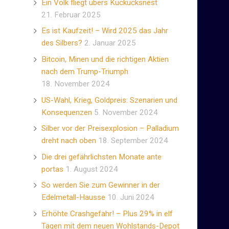
Ein Volk fliegt übers Kuckucksnest
21. Februar 2025
Es ist Kaufzeit! – Wird 2025 das Jahr
des Silbers?
2. Januar 2025
Bitcoin, Minen und die richtigen Aktien
nach dem Trump-Triumph
18. November 2024
US-Wahl, Krieg, Goldpreis: Szenarien und
Konsequenzen
5. November 2024
Silber vor der Preisexplosion – Palladium
dreht nach oben
18. September 2024
Die drei gefährlichsten Monate ante
portas
1. August 2024
So werden Sie zum Gewinner in der
Edelmetall-Hausse
10. Juni 2024
Erhöhte Crashgefahr! – Plus 29% in elf
Tagen mit dem neuen Wohlstands-Depot