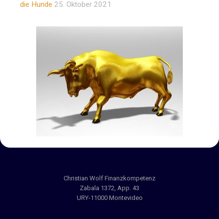
die Hunde
25. Oktober 2021
Christian Wolf Finanzkompetenz
Zabala 1372, App. 43
URY-11000 Montevideo