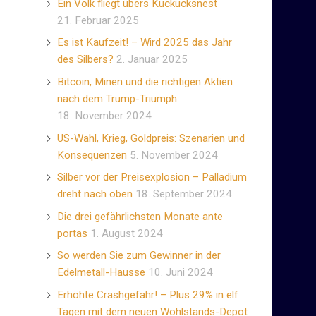
Ein Volk fliegt übers Kuckucksnest
21. Februar 2025
Es ist Kaufzeit! – Wird 2025 das Jahr
des Silbers?
2. Januar 2025
Bitcoin, Minen und die richtigen Aktien
nach dem Trump-Triumph
18. November 2024
US-Wahl, Krieg, Goldpreis: Szenarien und
Konsequenzen
5. November 2024
Silber vor der Preisexplosion – Palladium
dreht nach oben
18. September 2024
Die drei gefährlichsten Monate ante
portas
1. August 2024
So werden Sie zum Gewinner in der
Edelmetall-Hausse
10. Juni 2024
Erhöhte Crashgefahr! – Plus 29% in elf
Tagen mit dem neuen Wohlstands-Depot